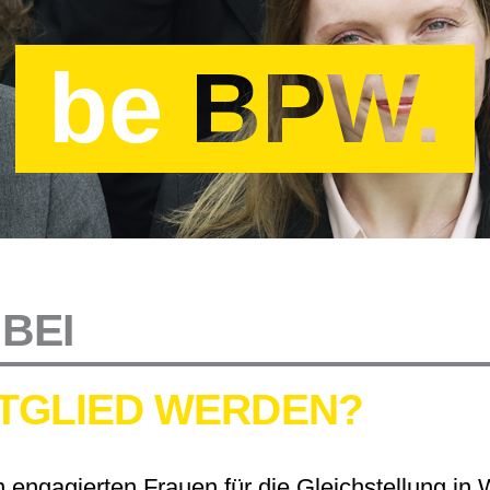
be
BPW.
BEI
ITGLIED WERDEN?
engagierten Frauen für die Gleichstellung in W